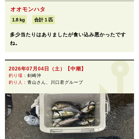
オオモンハタ
1.8 kg
合計 1 匹
多少当たりはありましたが食い込み悪かったです
ね。
2026年07月04日（土）
【中潮】
釣り場：
剣崎沖
釣り人：
青山さん、川口君グループ