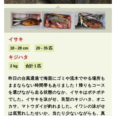
イサキ
18 - 28 cm
20 - 35 匹
キジハタ
2 kg
合計 1 匹
昨日の台風通過で海面にゴミや流木でやる場所も
ままならない時間帯もありました！帰りもコース
を選びながら走る状態のなか、イサキはポチポチ
でした。イサキを泳がせ、良型のキジハタ、オニ
カサ、マトウダイが釣れました。イワシの泳がせ
は底荒れしたせいか、当たり少ないながらも、真