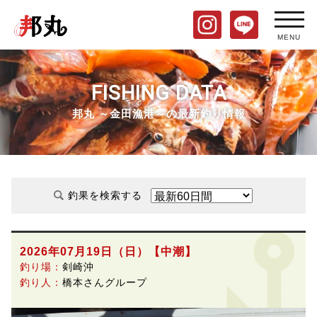
MENU
FISHING DATA
邦丸 ～金田漁港～の最新釣り情報
釣果を検索する
2026年07月19日（日）
【中潮】
釣り場：
剣崎沖
釣り人：
橋本さんグループ