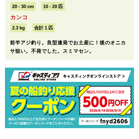
20 - 30 cm
10 - 20 匹
カンコ
2.3 kg
合計 1 匹
前半アジ釣り。良型連発でお土産に！後のオニカ
サ狙い。不発でした。スミマセン。