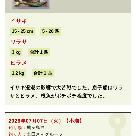
イサキ
15 - 25 cm
5 - 20 匹
ワラサ
3 kg
合計 1 匹
ヒラメ
1.2 kg
合計 1 匹
イサキ澄潮の影響で大苦戦でした。息子船はワラ
サとヒラメ、根魚がポチポチ程度でした。
2026年07月07日（火）
【小潮】
釣り場：
城ヶ島沖
釣り人：
土田さんグループ